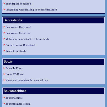
Bedrijfspanden aanbod
Vergoeding waardedaling voor bedrijfspanden
Beursstands
Beursstands Drukproef
Beursstands Megavista
Mobiele promotiestands en beursstands
Norm-Systems: Beursstand
Typen beursstands
Boten
Boten Te Koop
Home TB-Boten
Nieuwe en tweedehands boten te koop
Bouwmachines
BouwMachines
Bouwmachines kopen